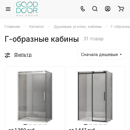
–
–
–
Главная
Каталог
Душевые уголки, кабины
Г-образн
Г-образные кабины
31 товар
Фильтр
Сначала дешевые
от 1 360 руб
от 1 447 руб