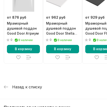
от 876 руб
от 962 руб
от 929 руб
Мраморный
Мраморный
Мраморный
душевой поддон
душевой поддон
душевой по
Good Door Атриум
Good Door Stella
Good Door F
белый
черный
0
0
0
В наличии
В наличии
В нали
В корзину
В корзину
В корзи
Назад к списку