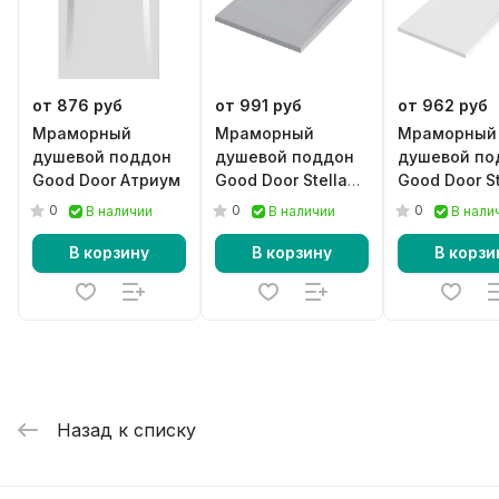
от 876 руб
от 991 руб
от 962 руб
Мраморный
Мраморный
Мраморный
душевой поддон
душевой поддон
душевой по
Good Door Атриум
Good Door Stella
Good Door St
серый
белый
0
0
0
В наличии
В наличии
В нали
В корзину
В корзину
В корзи
Назад к списку