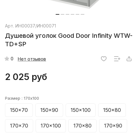
Арт.
ИН00037/ИН00071
Душевой уголок Good Door Infinity WTW-
TD+SP
0
Нет отзывов
2 025 руб
Размер :
170x100
150x70
150x90
150x100
150x80
170x70
170x100
170x80
170x90