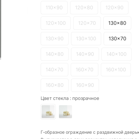
110x90
120x80
120x90
120x100
120x70
130x80
130x90
130x100
130x70
140x80
140x90
140x100
140x70
160x70
160x100
160x80
160x90
Цвет стекла :
прозрачное
Г-образное ограждение с раздвижной дверь