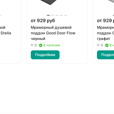
от 929 руб
от 929 
вой
Мраморный душевой
Мраморн
Stella
поддон Good Door Flow
поддон G
черный
графит
0
В наличии
0
В 
Подробнее
Подро