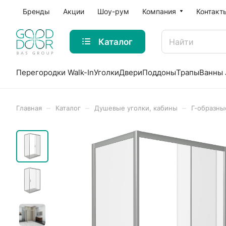
Бренды
Акции
Шоу-рум
Компания
Контакт
Каталог
Перегородки Walk-In
Уголки
Двери
Поддоны
Трапы
Ванны 
–
–
–
Главная
Каталог
Душевые уголки, кабины
Г-образны