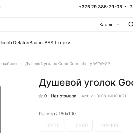
+375 29 385-79-05
З
ы
Каталог
Jacob Delafon
Ванны BAS
Шторки
–
е кабины
Душевой уголок Good Door Infinity WTW+SP
Душевой уголок Goo
0
Нет отзывов
Арт.
ИН00081/ИН00071
Размер :
160x100
110x70
110x80
110x100