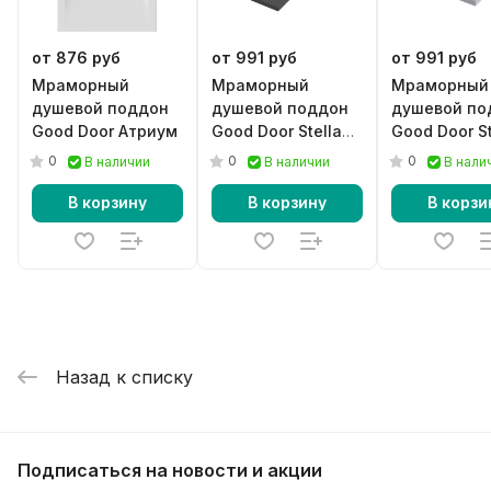
от 876 руб
от 991 руб
от 991 руб
Мраморный
Мраморный
Мраморный
душевой поддон
душевой поддон
душевой по
Good Door Атриум
Good Door Stella
Good Door St
черный
серый
0
0
0
В наличии
В наличии
В нали
В корзину
В корзину
В корзи
Назад к списку
Подписаться
на новости и акции