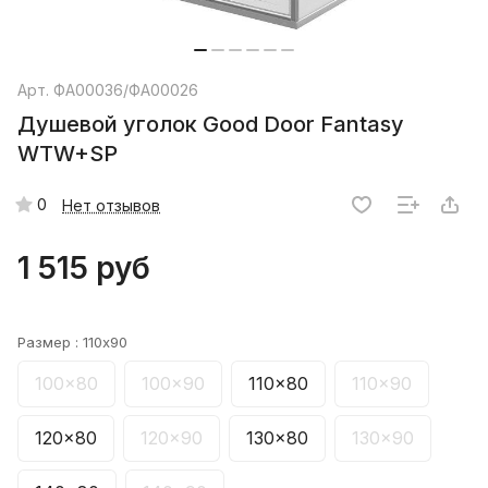
Арт.
ФА00036/ФА00026
Душевой уголок Good Door Fantasy
WTW+SP
0
Нет отзывов
1 515 руб
Размер :
110x90
100x80
100x90
110x80
110x90
120x80
120x90
130x80
130x90