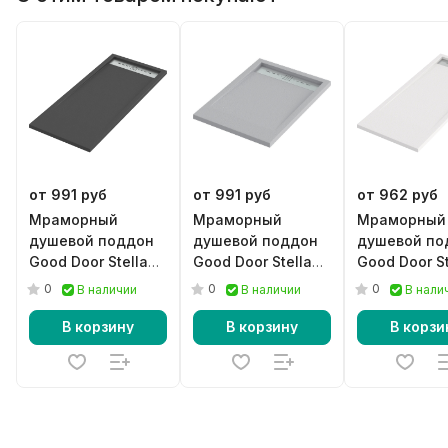
от 991 руб
от 991 руб
от 962 руб
Мраморный
Мраморный
Мраморный
душевой поддон
душевой поддон
душевой по
Good Door Stella
Good Door Stella
Good Door St
черный
серый
белый
0
0
0
В наличии
В наличии
В нали
В корзину
В корзину
В корзи