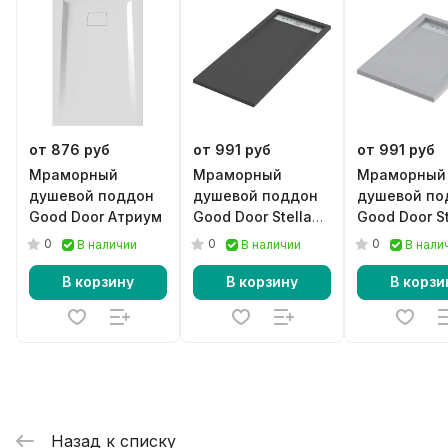
от 876 руб
от 991 руб
от 991 руб
Мраморный
Мраморный
Мраморный
душевой поддон
душевой поддон
душевой по
Good Door Атриум
Good Door Stella
Good Door St
черный
серый
0
0
0
В наличии
В наличии
В нали
В корзину
В корзину
В корзи
Назад к списку