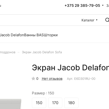
+375 29 385-79-05
З
ы
Каталог
Jacob Delafon
Ванны BAS
Шторки
–
 поддонов
Экран Jacob Delafon Sofa
Экран Jacob Delafon
0
Нет отзывов
Арт.
E6D301RU-00
Размер :
150
150
170
180