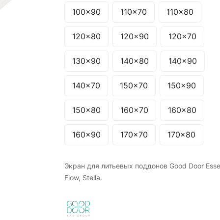
100x90
110x70
110x80
120x80
120x90
120x70
130x90
140x80
140x90
140x70
150x70
150x90
150x80
160x70
160x80
160x90
170x70
170x80
Экран для литьевых поддонов Good Door Essen
Flow, Stella.