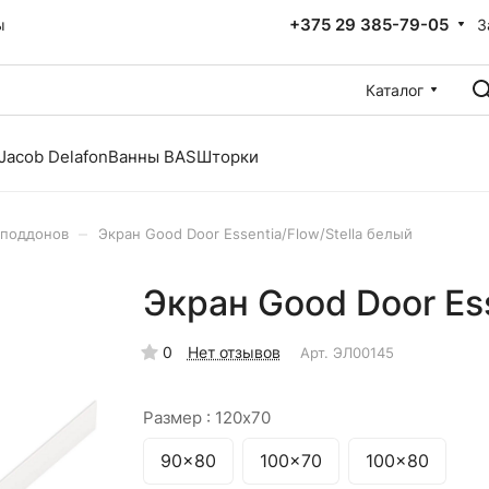
+375 29 385-79-05
З
ы
Каталог
Jacob Delafon
Ванны BAS
Шторки
–
 поддонов
Экран Good Door Essentia/Flow/Stella белый
Экран Good Door Ess
0
Нет отзывов
Арт.
ЭЛ00145
Размер :
120x70
90x80
100x70
100x80