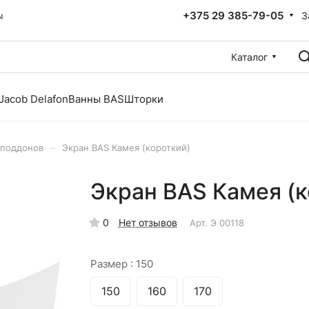
+375 29 385-79-05
З
ы
Каталог
Jacob Delafon
Ванны BAS
Шторки
–
 поддонов
Экран BAS Камея (короткий)
Экран BAS Камея (к
0
Нет отзывов
Арт.
Э 00118
Размер :
150
150
160
170