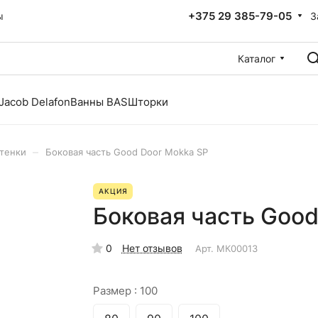
+375 29 385-79-05
З
ы
Каталог
Jacob Delafon
Ванны BAS
Шторки
–
тенки
Боковая часть Good Door Mokka SP
АКЦИЯ
Боковая часть Good
0
Нет отзывов
Арт.
МК00013
Размер :
100