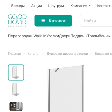
Бренды
Акции
Шоу-рум
Компания
Контакт
Каталог
Перегородки Walk-In
Уголки
Двери
Поддоны
Трапы
Ванны 
–
–
–
Главная
Каталог
Душевые двери и стенки
Боковые с