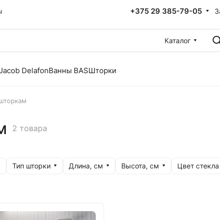
+375 29 385-79-05
З
ы
Каталог
Jacob Delafon
Ванны BAS
Шторки
 шторкам
м
2 товара
Тип шторки
Длина, см
Высота, см
Цвет стекла