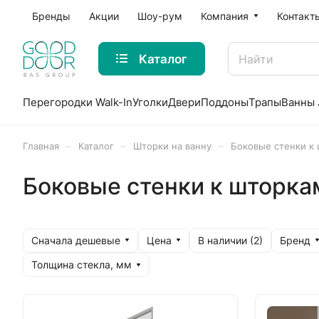
Бренды
Акции
Шоу-рум
Компания
Контакт
Каталог
Перегородки Walk-In
Уголки
Двери
Поддоны
Трапы
Ванны 
–
–
–
Главная
Каталог
Шторки на ванну
Боковые стенки к
Боковые стенки к шторка
Сначала дешевые
Цена
Бренд
В наличии (
2
)
Толщина стекла, мм