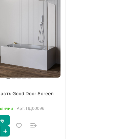
часть Good Door Screen
аличии
Арт.
ПД00096
ну