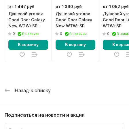
от 1 447 руб
от 1 360 руб
от 1 052 руб
Душевой уголок
Душевой уголок
Душевой уг
Good Door Galaxy
Good Door Galaxy
Good Door Li
New WTW+SP
New WTW+SP
WTW+SP
Black
браширова
0
0
0
В наличии
В наличии
В нали
золото
В корзину
В корзину
В корзи
Назад к списку
Подписаться
на новости и акции