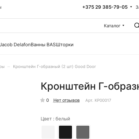
+375 29 385-79-05
З
ы
Каталог
Jacob Delafon
Ванны BAS
Шторки
–
ры
Кронштейн Г-образный (2 шт) Good Door
Кронштейн Г-образн
0
Нет отзывов
Арт.
КР00017
Цвет :
белый