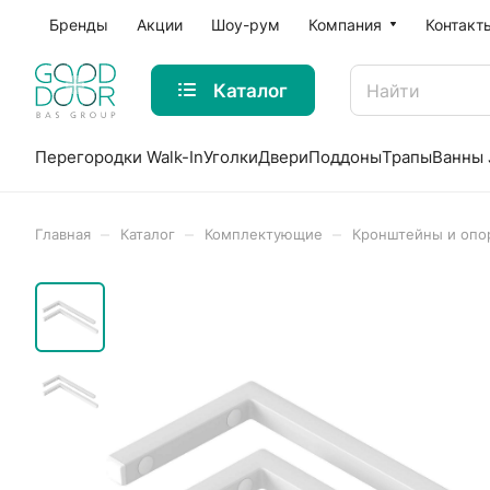
Бренды
Акции
Шоу-рум
Компания
Контакт
Каталог
Перегородки Walk-In
Уголки
Двери
Поддоны
Трапы
Ванны 
–
–
–
Главная
Каталог
Комплектующие
Кронштейны и опо