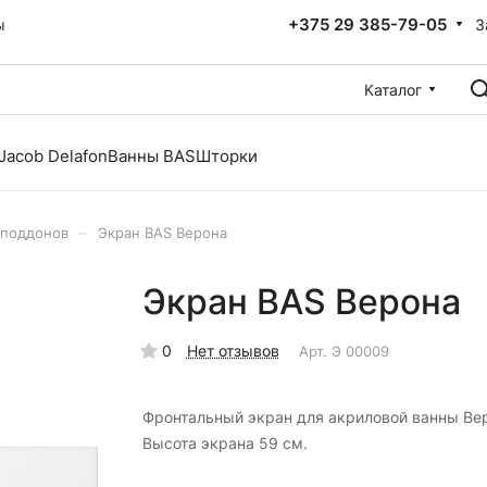
+375 29 385-79-05
З
ы
Каталог
Jacob Delafon
Ванны BAS
Шторки
–
 поддонов
Экран BAS Верона
Экран BAS Верона
0
Нет отзывов
Арт.
Э 00009
Фронтальный экран для акриловой ванны Ве
Высота экрана 59 см.