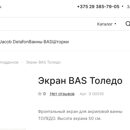
+375 29 385-79-05
З
ы
Каталог
Jacob Delafon
Ванны BAS
Шторки
–
 поддонов
Экран BAS Толедо
Экран BAS Толедо
0
Нет отзывов
Арт.
Э 00035
Фронтальный экран для акриловой ванны
ТОЛЕДО. Высота экрана 50 см.